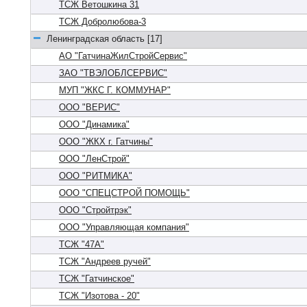
ТСЖ Ветошкина 31
ТСЖ Добролюбова-3
Ленинградская область [17]
АО "ГатчинаЖилСтройСервис"
ЗАО "ТВЭЛОБЛСЕРВИС"
МУП "ЖКС Г. КОММУНАР"
ООО "ВЕРИС"
ООО "Динамика"
ООО "ЖКХ г. Гатчины"
ООО "ЛенСтрой"
ООО "РИТМИКА"
ООО "СПЕЦСТРОЙ ПОМОЩЬ"
ООО "Стройтрэк"
ООО "Управляющая компания"
ТСЖ "47А"
ТСЖ "Андреев ручей"
ТСЖ "Гатчинское"
ТСЖ "Изотова - 20"